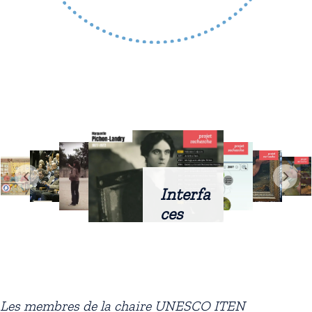
Interfa
ces
intellig
entes
docum
entaire
Les membres de la chaire UNESCO ITEN
s :