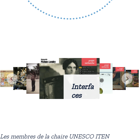
Interfa
ces
intellig
entes
docum
entaire
Les membres de la chaire UNESCO ITEN
s :