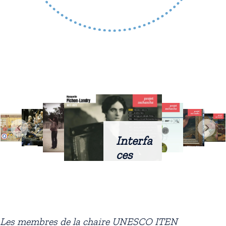
Interfa
ces
intellig
entes
docum
entaire
Les membres de la chaire UNESCO ITEN
s :