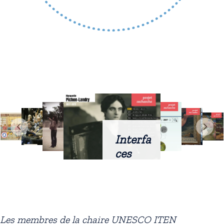
Interfa
ces
intellig
entes
docum
entaire
Les membres de la chaire UNESCO ITEN
s :