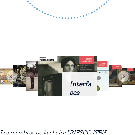
Interfa
ces
intellig
entes
docum
entaire
Les membres de la chaire UNESCO ITEN
s :