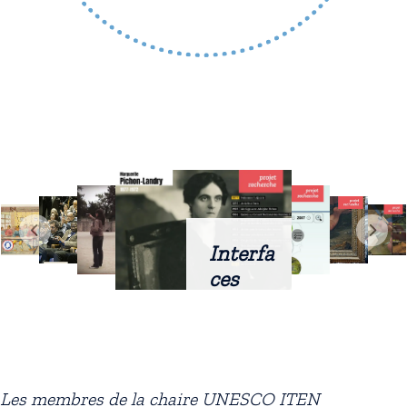
Interfa
ces
intellig
entes
docum
entaire
Les membres de la chaire UNESCO ITEN
s :