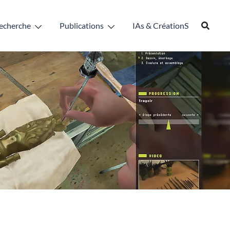
echerche
Publications
IAs & CréationS