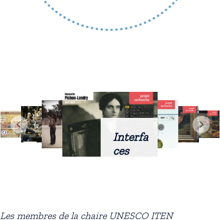
Interfa
ces
intellig
entes
docum
entaire
Les membres de la chaire UNESCO ITEN
s :