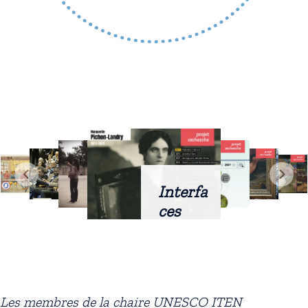
Interfa
ces
intellig
entes
docum
entaire
Les membres de la chaire UNESCO ITEN
s :