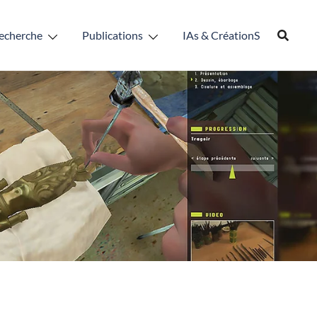
echerche
Publications
IAs & CréationS