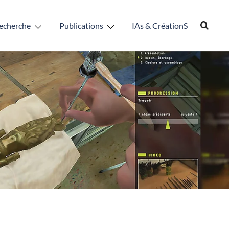
echerche
Publications
IAs & CréationS