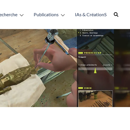
echerche
Publications
IAs & CréationS