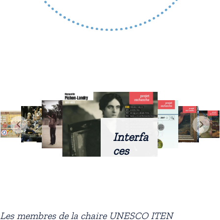
Interfa
ces
intellig
entes
docum
entaire
Les membres de la chaire UNESCO ITEN
s :