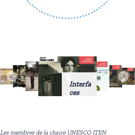
Interfa
ces
intellig
entes
docum
entaire
Les membres de la chaire UNESCO ITEN
s :