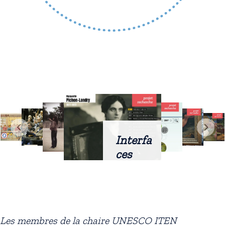
Interfa
ces
intellig
entes
docum
entaire
Les membres de la chaire UNESCO ITEN
s :