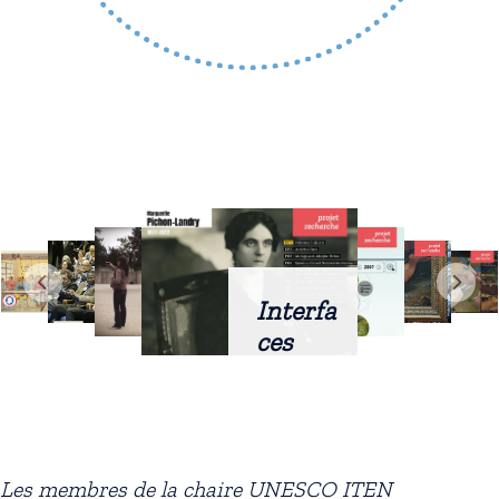
Interfa
ces
intellig
entes
docum
entaire
Les membres de la chaire UNESCO ITEN
s :