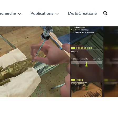
echerche
Publications
IAs & CréationS