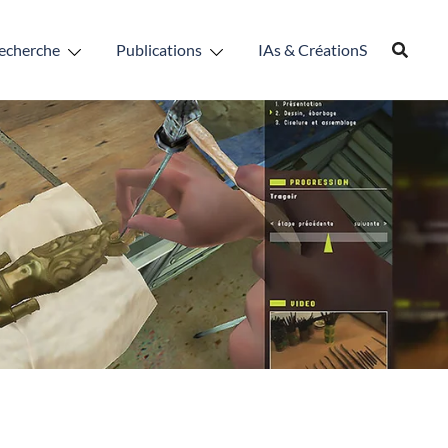
echerche
Publications
IAs & CréationS