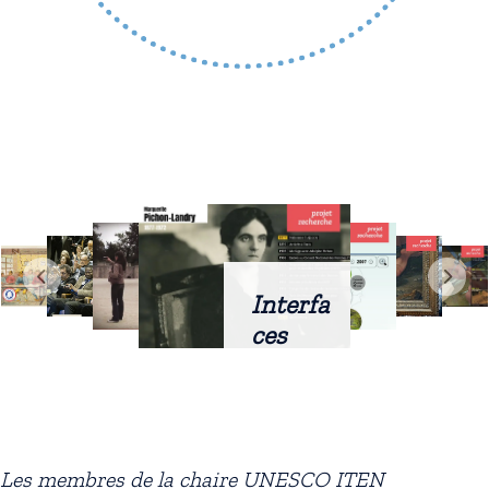
Interfa
ces
intellig
entes
docum
entaire
Les membres de la chaire UNESCO ITEN
s :