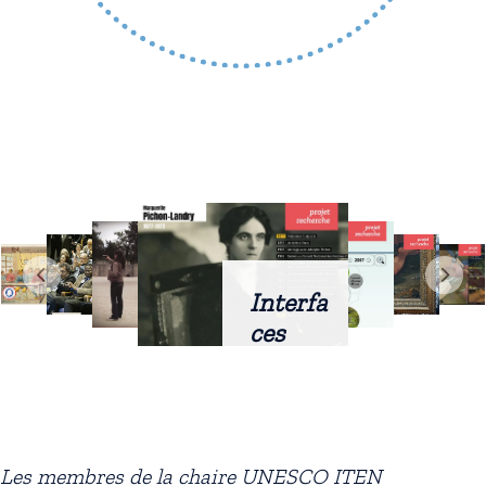
Interfa
ces
intellig
entes
docum
entaire
Les membres de la chaire UNESCO ITEN
s :