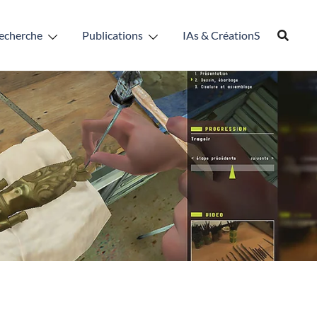
echerche
Publications
IAs & CréationS