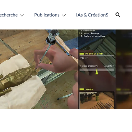
echerche
Publications
IAs & CréationS