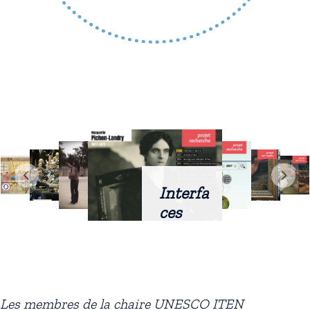
Interfa
ces
intellig
entes
docum
entaire
Les membres de la chaire UNESCO ITEN
s :