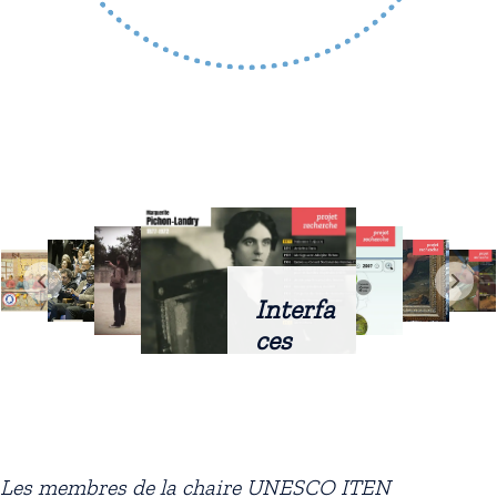
Interfa
ces
intellig
entes
docum
entaire
Les membres de la chaire UNESCO ITEN
s :