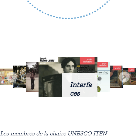
Interfa
ces
intellig
entes
docum
entaire
Les membres de la chaire UNESCO ITEN
s :