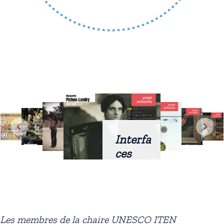
Interfa
ces
intellig
entes
docum
entaire
Les membres de la chaire UNESCO ITEN
s :