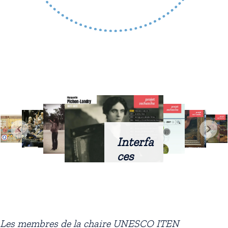
Interfa
ces
intellig
entes
docum
entaire
Les membres de la chaire UNESCO ITEN
s :