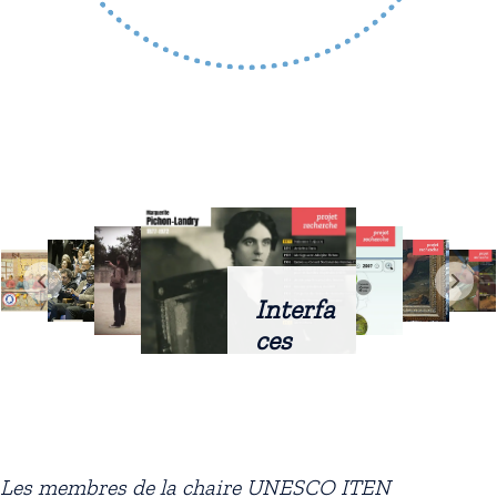
Interfa
ces
intellig
entes
docum
entaire
Les membres de la chaire UNESCO ITEN
s :