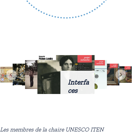
Interfa
ces
intellig
entes
docum
entaire
Les membres de la chaire UNESCO ITEN
s :