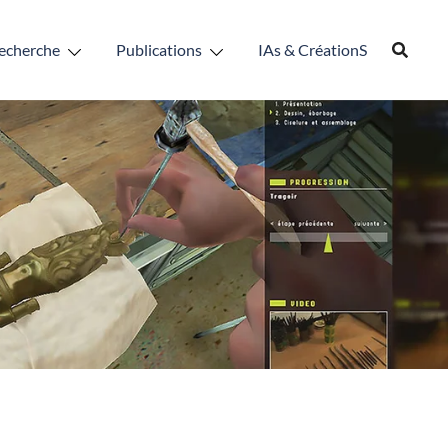
echerche
Publications
IAs & CréationS