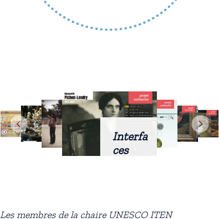
Interfa
ces
intellig
entes
docum
entaire
Les membres de la chaire UNESCO ITEN
s :