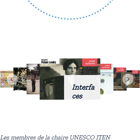
Interfa
ces
intellig
entes
docum
entaire
Les membres de la chaire UNESCO ITEN
s :