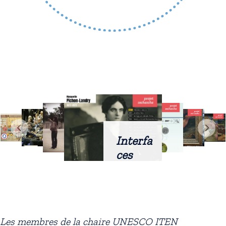
Interfa
ces
intellig
entes
docum
entaire
Les membres de la chaire UNESCO ITEN
s :