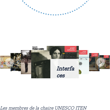
Interfa
ces
intellig
entes
docum
entaire
Les membres de la chaire UNESCO ITEN
s :