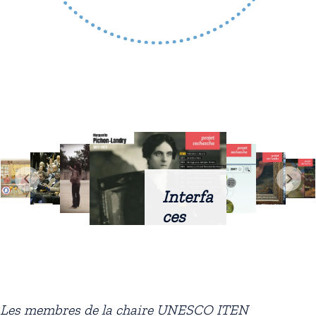
Interfa
ces
intellig
entes
docum
entaire
Les membres de la chaire UNESCO ITEN
s :