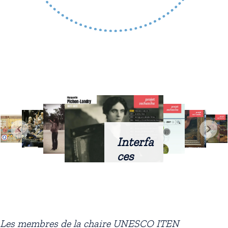
Interfa
ces
intellig
entes
docum
entaire
Les membres de la chaire UNESCO ITEN
s :