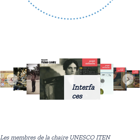
Interfa
ces
intellig
entes
docum
entaire
Les membres de la chaire UNESCO ITEN
s :