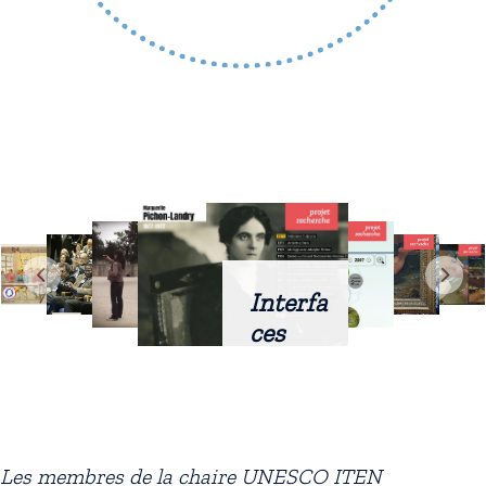
Interfa
ces
intellig
entes
docum
entaire
Les membres de la chaire UNESCO ITEN
s :