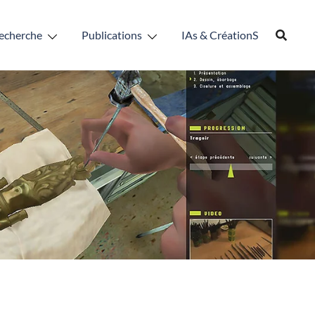
echerche
Publications
IAs & CréationS