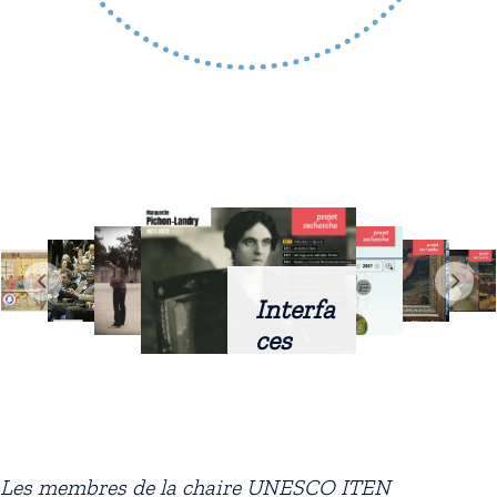
Interfa
ces
intellig
entes
docum
entaire
Les membres de la chaire UNESCO ITEN
s :