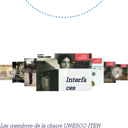
Interfa
ces
intellig
entes
docum
entaire
Les membres de la chaire UNESCO ITEN
s :