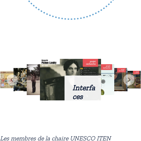
Interfa
ces
intellig
entes
docum
entaire
Les membres de la chaire UNESCO ITEN
s :