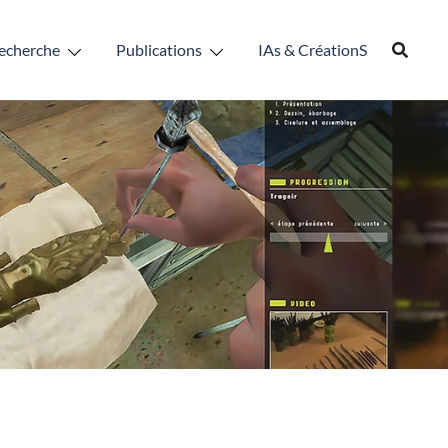
echerche
Publications
IAs & CréationS