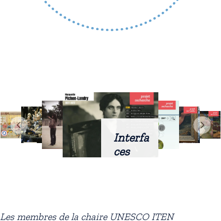
Interfa
ces
intellig
entes
docum
entaire
Les membres de la chaire UNESCO ITEN
s :