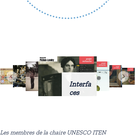
Interfa
ces
intellig
entes
docum
entaire
Les membres de la chaire UNESCO ITEN
s :