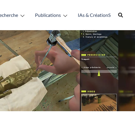
echerche
Publications
IAs & CréationS