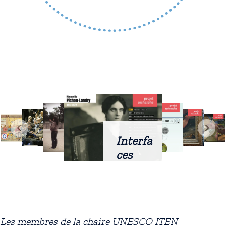
Interfa
ces
intellig
entes
docum
entaire
Les membres de la chaire UNESCO ITEN
s :