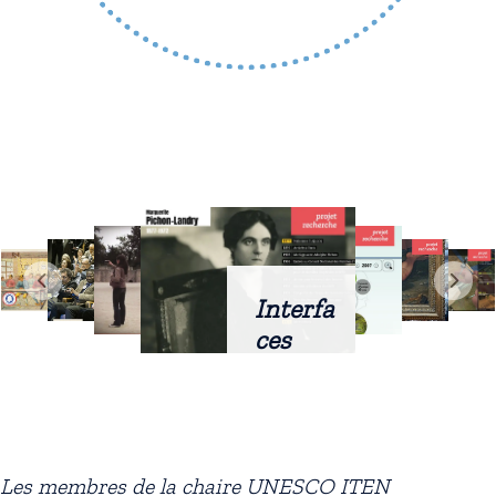
Interfa
ces
intellig
entes
docum
entaire
Les membres de la chaire UNESCO ITEN
s :