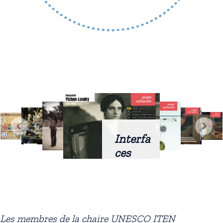
Interfa
ces
intellig
entes
docum
entaire
Les membres de la chaire UNESCO ITEN
s :