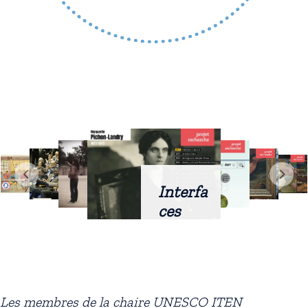
Interfa
ces
intellig
entes
docum
entaire
Les membres de la chaire UNESCO ITEN
s :